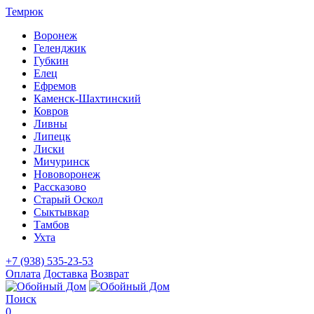
Темрюк
Воронеж
Геленджик
Губкин
Елец
Ефремов
Каменск-Шахтинский
Ковров
Ливны
Липецк
Лиски
Мичуринск
Нововоронеж
Рассказово
Старый Оскол
Сыктывкар
Тамбов
Ухта
+7 (938) 535-23-53
Оплата
Доставка
Возврат
Поиск
0