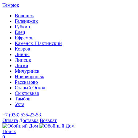
Темрюк
Воронеж
Геленджик
Губкин
Елец
Ефремов
Каменск-Шахтинский
Ковров
Ливны
Липецк
Лиски
Мичуринск
Нововоронеж
Рассказово
Старый Оскол
Сыктывкар
Тамбов
Ухта
+7 (938) 535-23-53
Оплата
Доставка
Возврат
Поиск
0