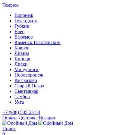
Темрюк
Воронеж
Геленджик
Губкин
Елец
Ефремов
Каменск-Шахтинский
Ковров
Ливны
Липецк
Лиски
Мичуринск
Нововоронеж
Рассказово
Старый Оскол
Сыктывкар
Тамбов
Ухта
+7 (938) 535-23-53
Оплата
Доставка
Возврат
Поиск
0