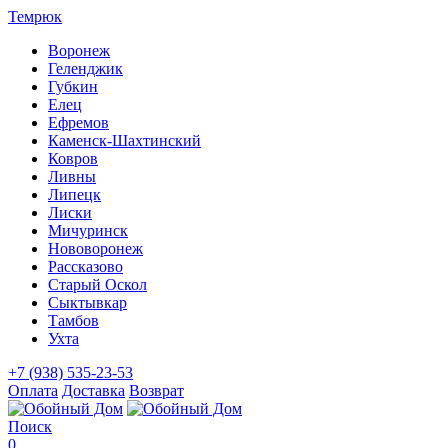
Темрюк
Воронеж
Геленджик
Губкин
Елец
Ефремов
Каменск-Шахтинский
Ковров
Ливны
Липецк
Лиски
Мичуринск
Нововоронеж
Рассказово
Старый Оскол
Сыктывкар
Тамбов
Ухта
+7 (938) 535-23-53
Оплата
Доставка
Возврат
Поиск
0